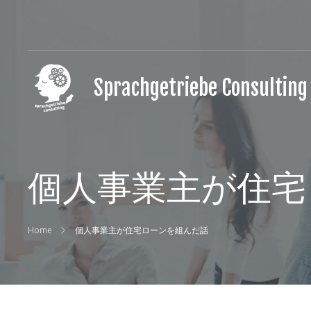
Sprachgetriebe Consulting
外
国
語
の
パ
ー
個人事業主が住宅
ト
ナ
ー
Home
個人事業主が住宅ローンを組んだ話
と
し
て、
世
界
と