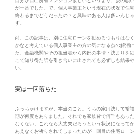
自分が自己所有マンション欲しいというより、親の願
す
が一番でした。で、個人事業主という現在の状況で住
終わるまでどうだったの？と興味のある人は多いんじ
す。
尚、この記事は、別に住宅ローンを勧めるつもりはな
かなと考えている個人事業主の方の気になる点の解消
た、金融機関やその担当者から内部の事情・決まりを
こで知り得た話を引き合いに出されても必ずしも結果
い。
実は一回落ちた
ぶっちゃけますが、本当のこと。うちの家は決して裕
期が何度もありました。それでも家族皆で何千もあっ
なくない、これなら大丈夫だろうという状況になって
あえなくお祈りされてしまったのが一回目の住宅ロー