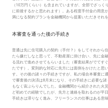
（10万円くらい）も含まれていますが、全部でざっくり
に前後するかと思われます）。ある程度手付金の用意が
満になる契約プランを金融機関から提案いただきそれ
本審査を通った後の手続き
普通は先に住宅購入の契約（手付？）をしてそれから
たら嫌だしなと思って、不動産屋に掛け合い、先に金
る流れで進めさせてもらいました（審査結果がでてす
たです）。変則的な対応に先方には面倒をかけたと思
す。その後の諸々の手続きですが、私の場合本審査に通
で審査後の決済は8月末になり、その手続きに必要な諸
もなく宙ぶらりんでした。金融機関から紹介された火
ど初めての経験でしたが、先方と連絡を取れるのが平
手続きは滞りなく進み、フリーランスの仕事はある意