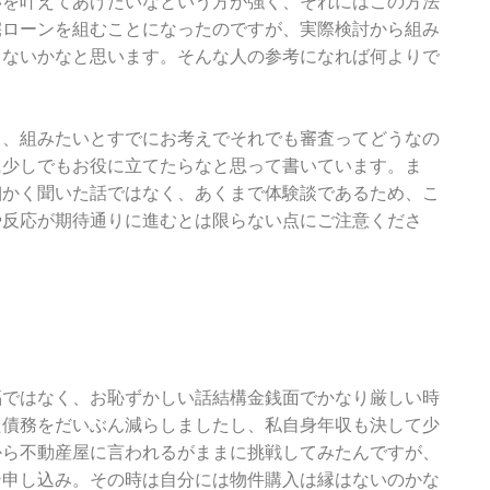
いを叶えてあげたいなという方が強く、それにはこの方法
宅ローンを組むことになったのですが、実際検討から組み
ゃないかなと思います。そんな人の参考になれば何よりで
く、組みたいとすでにお考えでそれでも審査ってどうなの
に少しでもお役に立てたらなと思って書いています。ま
細かく聞いた話ではなく、あくまで体験談であるため、こ
や反応が期待通りに進むとは限らない点にご注意くださ
福ではなく、お恥ずかしい話結構金銭面でかなり厳しい時
た債務をだいぶん減らしましたし、私自身年収も決して少
から不動産屋に言われるがままに挑戦してみたんですが、
ン申し込み。その時は自分には物件購入は縁はないのかな