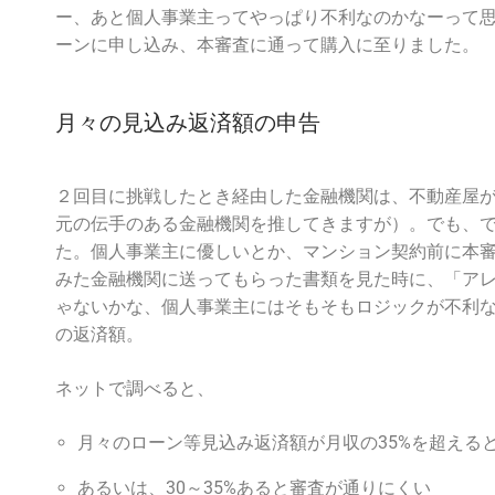
ー、あと個人事業主ってやっぱり不利なのかなーって思
ーンに申し込み、本審査に通って購入に至りました。
月々の見込み返済額の申告
２回目に挑戦したとき経由した金融機関は、不動産屋
元の伝手のある金融機関を推してきますが）。でも、
た。個人事業主に優しいとか、マンション契約前に本
みた金融機関に送ってもらった書類を見た時に、「ア
ゃないかな、個人事業主にはそもそもロジックが不利
の返済額。
ネットで調べると、
月々のローン等見込み返済額が月収の35%を超える
あるいは、30～35%あると審査が通りにくい