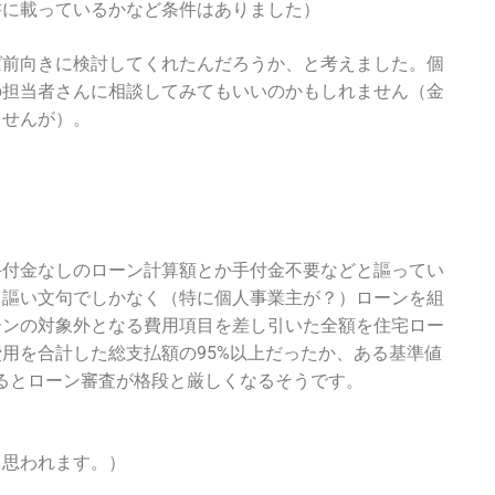
書に載っているかなど条件はありました）
ば前向きに検討してくれたんだろうか、と考えました。個
の担当者さんに相談してみてもいいのかもしれません（金
ませんが）。
手付金なしのローン計算額とか手付金不要などと謳ってい
く謳い文句でしかなく（特に個人事業主が？）ローンを組
ーンの対象外となる費用項目を差し引いた全額を住宅ロー
用を合計した総支払額の95%以上だったか、ある基準値
するとローン審査が格段と厳しくなるそうです。
と思われます。）