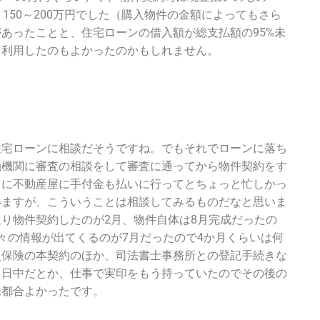
150～200万円でした（購入物件の金額によってもさら
あったことと、住宅ローンの借入額が総支払額の95%未
を利用したのもよかったのかもしれません。
住宅ローンに相談だそうですね。でもそれでローンに落ち
融機関に審査の相談をして審査に通ってから物件契約をす
ぐに不動産屋に手付金も払いに行ってとちょっと忙しかっ
いますが、こういうことは相談してみるものだなと思いま
り物件契約したのが2月、物件自体は8月完成だったの
々の情報が出てくるのが7月だったので4か月くらいは何
災保険の本契約のほか、司法書士事務所との登記手続きな
日日中だとか、仕事で実印をもう持っていたのでその後の
味都合よかったです。