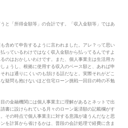
言うと「所得金額等」の合計です。「収入金額等」ではあ
額も含めて申告するように言われました。アレ？って思い
ら払っているわけではなく収入金額から払ってるんですよ
れるのはおかしいわけです。また、個人事業主は生活用カ
でしょうし、根拠に使用する収入のベース額と、あれば申
らそれは通りにくいのも頷ける話だなと。実際それがどこ
んな疑問も抱けないほど住宅ローン挑戦一回目の時の不勉
回目の金融機関には個人事業主に理解があるとネットで出
申請書に設けられている月々のローン返済額の記載欄がす
た。その時点で個人事業主に対する意識が違うんだなと思
ーンを計算から省けるかは、普段の会計処理で経費に含ま