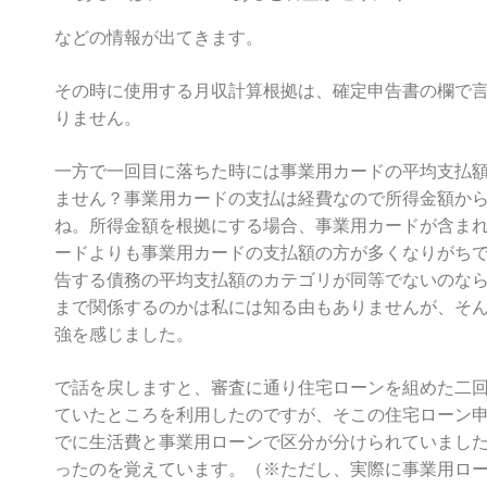
などの情報が出てきます。
その時に使用する月収計算根拠は、確定申告書の欄で
りません。
一方で一回目に落ちた時には事業用カードの平均支払
ません？事業用カードの支払は経費なので所得金額か
ね。所得金額を根拠にする場合、事業用カードが含ま
ードよりも事業用カードの支払額の方が多くなりがち
告する債務の平均支払額のカテゴリが同等でないのな
まで関係するのかは私には知る由もありませんが、そ
強を感じました。
で話を戻しますと、審査に通り住宅ローンを組めた二
ていたところを利用したのですが、そこの住宅ローン
でに生活費と事業用ローンで区分が分けられていまし
ったのを覚えています。
（※ただし、実際に事業用ロ