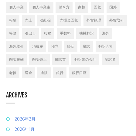
個人事業
個人事業主
働き方
商標
回収
国外
報酬
売上
売掛金
売掛金回収
外貨処理
外貨取引
帳簿
引出し
役務
手数料
機械翻訳
海外
海外取引
消費税
積立
終活
翻訳
翻訳会社
翻訳報酬
翻訳売上
翻訳業
翻訳業の会計
翻訳者
老後
送金
通訳
銀行
銀行口座
ARCHIVES
2026年2月
2026年1月