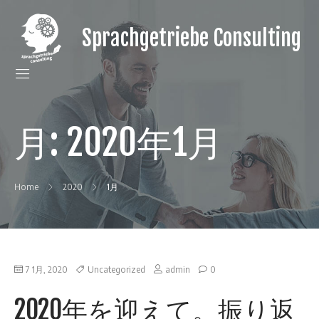
Skip
to
Sprachgetriebe Consulting
content
外
国
語
の
パ
ー
月:
2020年1月
ト
ナ
ー
と
Home
2020
1月
し
て、
世
界
と
on
7 1月, 2020
Uncategorized
admin
0
渡
2020
年
り
2020年を迎えて。振り返
を
合
迎