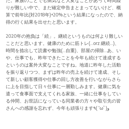
た。家族のことでも病気など大変なことがあって時間繰
りが難しい中で、まだ確定申告まとまってないけど、概
算で前年比(対2018年)+20%という結果になったので、納
得の行く結果を出せたと思います。
2020年の抱負は「続」。継続というものは何より難しい
ことだと思います。健康のために筋トレ(…orz 継続…)、
時間を捻出して読書や勉強(…自重)、部屋の掃除…あ、い
や、仕事でも、昨年できたことを今年も続けて達成する
というのは案外大変なことですね。地道に昨年した活動
を振り返りつつ、まずは昨年の売上を続けて達成、そし
て新しい顧客獲得や仕事の回し方改善を行いながらさら
に上を目指して日々仕事に一層勤しみます。健康に気を
遣って食事面で支えてくれる家族、一緒に仕事をしてい
る仲間、お世話になっている同業者の方々や取引先の皆
さんへの感謝を忘れず、今年も頑張ります٩( ‘ω’ )و