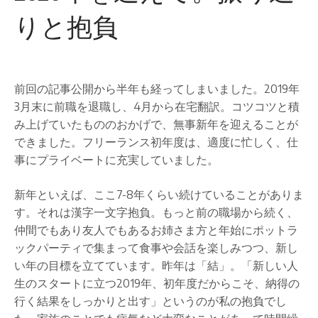
え
え
りと抱負
て。
る
振
よ
り
返
う
り
ビ
と
ジ
抱
前回の記事公開から半年も経ってしまいました。2019年
負
ネ
3月末に前職を退職し、4月から在宅翻訳。コツコツと積
ス
み上げていたもののおかげで、無事新年を迎えることが
を
できました。フリーランス初年度は、適度に忙しく、仕
サ
事にプライベートに充実していました。
ポ
ー
新年といえば、ここ7-8年くらい続けていることがありま
ト
い
す。それは漢字一文字抱負。もっと前の職場から続く、
た
仲間でもあり友人でもあるお姉さま方と年始にポットラ
し
ックパーティで集まって食事や会話を楽しみつつ、新し
ま
い年の目標を立てています。昨年は「結」。「新しい人
す
生のスタートに立つ2019年、初年度だからこそ、納得の
行く結果をしっかりと出す」というのが私の抱負でし