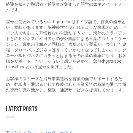
経験を積んだ翻訳者・通訳者が集まった語学のエキスパートチー
ムです。
屋号に使われているSprachgetriebeはドイツ語で、言葉の歯車と
いう意味があります。脳神経学で使われるような表現のため、ド
イツ人でもあまり耳慣れない単語だそうです。海外のクライアン
トとのビジネスに不可欠なのが外国語による言葉のコミュニケー
ション。歯車の仕組みと同様に、言葉という要素が一つ欠けた途
端、グローバルビジネスはうまくいかなくなってしまいます。グ
ローバルビジネスにカチッとはまるその言葉の歯車になり、お客
様をサポートしたい、そういう想いを込めて、Sprachgetriebe
Consultingという屋号を掲げました。
お客様のスムーズな海外事業進出を言葉の面でサポートするた
め、翻訳者・通訳者として多岐にわたる業界での就業を通じて得
た専門知識を活かし、翻訳・通訳サービスを提供しております。
LATEST POSTS
友人たちとのポットラックパーティ